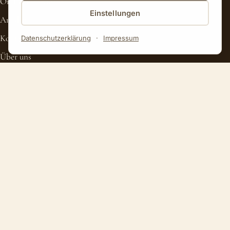
Online reservieren
Einstellungen
Anfahrt
Kontakt
Datenschutzerklärung
·
Impressum
Über uns
Jobs
Impressum
Datenschutz
FOLGEN SIE UNS
Facebook
Instagram
Google Maps