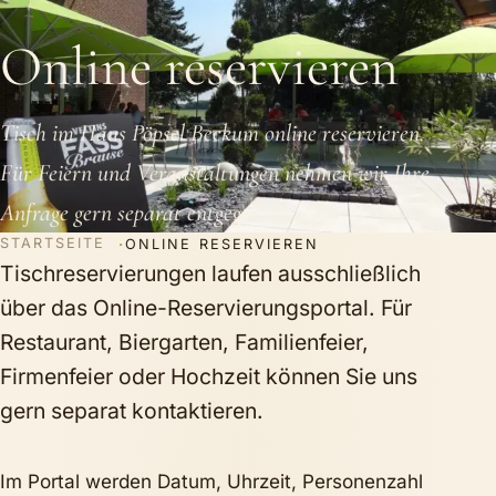
Online reservieren
Tisch im Haus Pöpsel Beckum online reservieren.
Für Feiern und Veranstaltungen nehmen wir Ihre
Anfrage gern separat entgegen.
STARTSEITE
ONLINE RESERVIEREN
Tischreservierungen laufen ausschließlich
über das Online-Reservierungsportal. Für
Restaurant, Biergarten, Familienfeier,
Firmenfeier oder Hochzeit können Sie uns
gern separat kontaktieren.
Im Portal werden Datum, Uhrzeit, Personenzahl